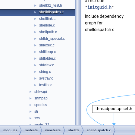
#include
shell32_test.h
►
"
initguid.h
"
shelldispatch.c
►
Include dependency
shelllink.c
►
graph for
shellole.c
►
shelldispatch.c:
shellpath.c
►
shfldr_special.c
►
shlexec.c
►
shlfileop.c
►
shlfolder.c
►
shlview.c
►
string.c
►
systray.c
►
testlist.c
►
shlwapi
►
snmpapi
►
spoolss
►
sti
►
sxs
►
twain_32
►
modules
rostests
winetests
shell32
shelldispatch.c
ucrtbase
►