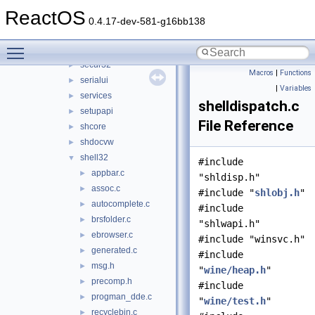
rpcrt4
►
ReactOS
rsaenh
►
0.4.17-dev-581-g16bb138
schannel
►
Toggle main menu visibility
scrrun
►
secur32
►
Macros
|
Functions
serialui
►
|
Variables
services
►
shelldispatch.c
setupapi
►
File Reference
shcore
►
shdocvw
►
shell32
▼
#include
appbar.c
►
"shldisp.h"
assoc.c
►
#include "
shlobj.h
"
autocomplete.c
►
#include
brsfolder.c
►
"shlwapi.h"
ebrowser.c
►
#include "winsvc.h"
generated.c
►
#include
msg.h
►
"
wine/heap.h
"
precomp.h
►
#include
progman_dde.c
►
"
wine/test.h
"
recyclebin.c
►