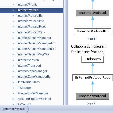
IInternetPriority
►
IInternetProtocol
►
IInternetProtocolEx
►
IInternetProtocolInfo
►
IInternetProtocolRoot
►
IInternetProtocolSink
►
IInternetSecurityManager
►
[
legend
]
IInternetSecurityManagerEx
►
Collaboration diagram
IInternetSecurityManagerEx2
►
for IInternetProtocol:
IInternetSecurityMgrSite
►
IInternetSession
►
IInternetTransport
►
IInternetZoneManager
►
IInternetZoneManagerEx
►
IItemNameLimits
►
IITStorage
►
IKnownFolderManager
►
IKsBufferPropertySetImpl
►
[
legend
]
IKsControl
►
IInternetProtocol
IKsFilterFactoryImpl
►