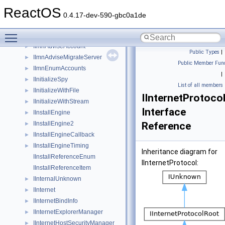
IImgCtx
ReactOS
IImnAccount
►
0.4.17-dev-590-gbc0a1de
IImnAccountManager
►
Toggle main menu visibility
IImnAccountManager2
►
IImnAdviseAccount
►
Public Types
|
IImnAdviseMigrateServer
►
Public Member Func
IImnEnumAccounts
►
|
IInitializeSpy
►
List of all members
IInitializeWithFile
►
IInternetProtoco
IInitializeWithStream
►
Interface
IInstallEngine
►
IInstallEngine2
Reference
►
IInstallEngineCallback
►
IInstallEngineTiming
►
Inheritance diagram for
IInstallReferenceEnum
IInternetProtocol:
IInstallReferenceItem
IInternalUnknown
►
IInternet
►
IInternetBindInfo
►
IInternetExplorerManager
►
IInternetHostSecurityManager
►