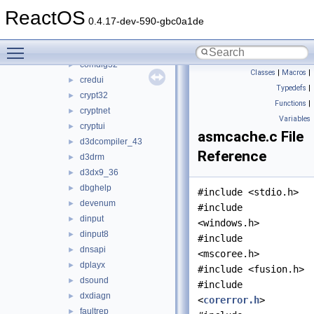
cmd
►
ReactOS
combase
►
0.4.17-dev-590-gbc0a1de
comcat
►
Toggle main menu visibility
comctl32
►
comdlg32
►
Classes
|
Macros
|
credui
►
Typedefs
|
crypt32
►
Functions
|
cryptnet
►
Variables
cryptui
►
asmcache.c File
d3dcompiler_43
►
Reference
d3drm
►
d3dx9_36
►
dbghelp
►
#include <stdio.h>
devenum
►
#include
dinput
►
<windows.h>
dinput8
►
#include
dnsapi
►
<mscoree.h>
dplayx
►
#include <fusion.h>
dsound
►
#include
dxdiagn
►
<
corerror.h
>
faultrep
►