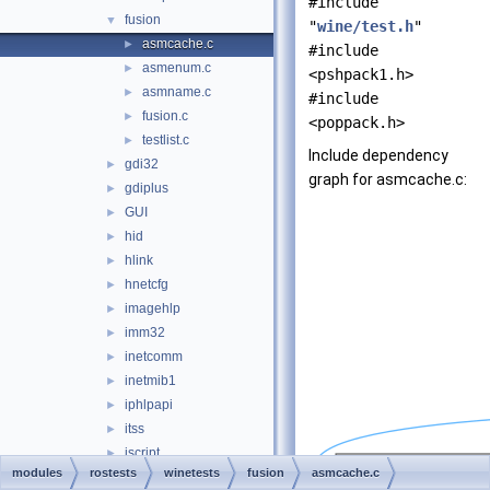
#include
fusion
▼
"
wine/test.h
"
asmcache.c
►
#include
asmenum.c
►
<pshpack1.h>
asmname.c
►
#include
fusion.c
►
<poppack.h>
testlist.c
►
Include dependency
gdi32
►
graph for asmcache.c:
gdiplus
►
GUI
►
hid
►
hlink
►
hnetcfg
►
imagehlp
►
imm32
►
inetcomm
►
inetmib1
►
iphlpapi
►
itss
►
jscript
►
modules
rostests
winetests
fusion
asmcache.c
kernel32
►