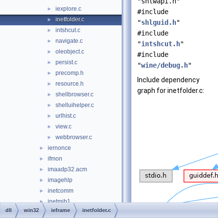
"shlwapi.h"
iexplore.c
►
#include
inetfolder.c
►
"
shlguid.h
"
intshcut.c
►
#include
navigate.c
►
"
intshcut.h
"
oleobject.c
►
#include
persist.c
►
"
wine/debug.h
"
precomp.h
►
Include dependency
resource.h
►
graph for inetfolder.c:
shellbrowser.c
►
shelluihelper.c
►
urlhist.c
►
view.c
►
webbrowser.c
►
iernonce
►
ifmon
►
imaadp32.acm
►
imagehlp
►
inetcomm
►
inetmib1
►
dll
win32
ieframe
inetfolder.c
initpki
►