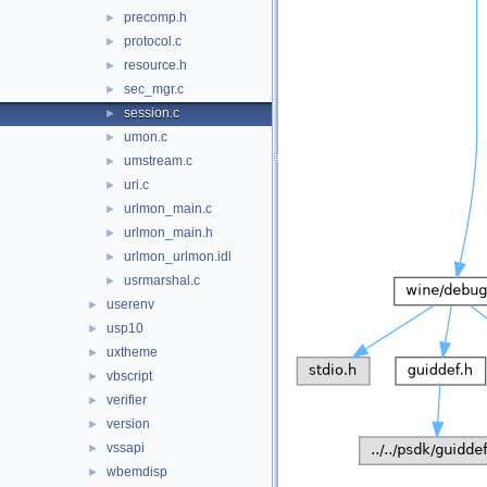
precomp.h
►
protocol.c
►
resource.h
►
sec_mgr.c
►
session.c
►
umon.c
►
umstream.c
►
uri.c
►
urlmon_main.c
►
urlmon_main.h
►
urlmon_urlmon.idl
►
usrmarshal.c
►
userenv
►
usp10
►
uxtheme
►
vbscript
►
verifier
►
version
►
vssapi
►
wbemdisp
►