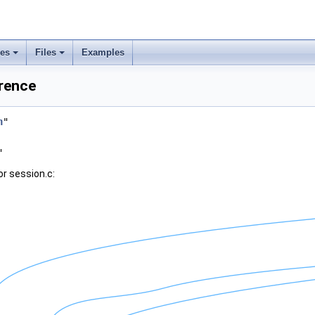
ses
Files
Examples
erence
h
"
"
r session.c: