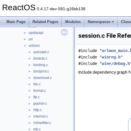
uext2
►
ReactOS
ufat
►
0.4.17-dev-581-g16bb138
ufatx
►
uiautomationcore
►
Main Page
Related Pages
Modules
Namespaces
Clas
untfs
►
updspapi
►
session.c File Ref
url
►
urlmon
▼
#include "
urlmon_main.
axinstall.c
►
#include "
winreg.h
"
bindctx.c
►
#include "
wine/debug.h
binding.c
►
bindprot.c
►
Include dependency graph fo
download.c
►
file.c
►
format.c
►
ftp.c
►
gopher.c
►
http.c
►
internet.c
►
mimefilter.c
►
mk.c
►