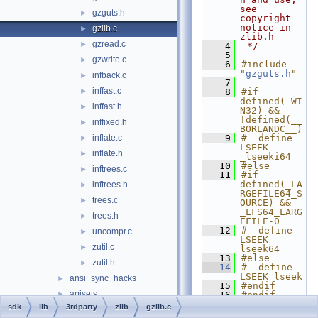
see 
gzguts.h
►
copyright 
notice in 
gzlib.c
►
zlib.h
gzread.c
►
    4
 */
    5
gzwrite.c
►
    6
#include 
"
gzguts.h
"
infback.c
►
    7
inffast.c
►
    8
#if 
defined(_WI
inffast.h
►
N32) && 
!defined(__
inffixed.h
►
BORLANDC__)
inflate.c
    9
#  define 
►
LSEEK 
inflate.h
►
_lseeki64
   10
#else
inftrees.c
►
   11
#if 
defined(_LA
inftrees.h
►
RGEFILE64_S
trees.c
►
OURCE) && 
_LFS64_LARG
trees.h
►
EFILE-0
   12
#  define 
uncompr.c
►
LSEEK 
zutil.c
►
lseek64
   13
#else
zutil.h
►
   14
#  define 
LSEEK lseek
ansi_sync_hacks
►
   15
#endif
apisets
►
   16
#endif
   17
sdk
lib
3rdparty
zlib
gzlib.c
atl
►
   18
/* Local 