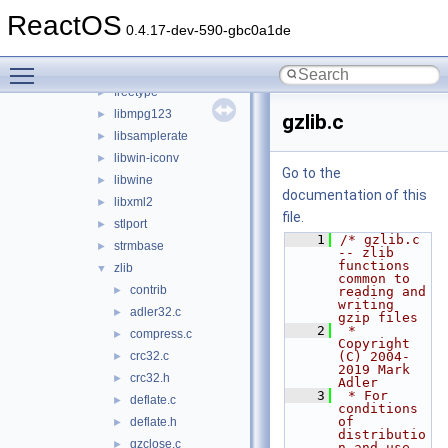
lib
▼
ReactOS
3rdparty
▼
0.4.17-dev-590-gbc0a1de
adns
►
Toggle main menu visibility
cardlib
►
freetype
►
libmpg123
►
gzlib.c
libsamplerate
►
libwin-iconv
►
Go to the
libwine
►
documentation of this
libxml2
►
file.
stlport
►
    1
/* gzlib.c 
strmbase
►
-- zlib 
functions 
zlib
▼
common to 
contrib
►
reading and 
writing 
adler32.c
►
gzip files
    2
 * 
compress.c
►
Copyright 
crc32.c
(C) 2004-
►
2019 Mark 
crc32.h
►
Adler
    3
 * For 
deflate.c
►
conditions 
of 
deflate.h
►
distributio
gzclose.c
►
n and use, 