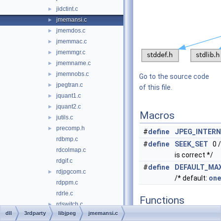
jidctint.c
►
jmemansi.c
►
jmemdos.c
►
jmemmac.c
►
jmemmgr.c
►
jmemname.c
►
jmemnobs.c
►
Go to the source code
jpegtran.c
►
of this file.
jquant1.c
►
jquant2.c
►
Macros
jutils.c
►
precomp.h
►
#
define
JPEG_INTER
rdbmp.c
#
define
SEEK_SET
0 
rdcolmap.c
is correct */
rdgif.c
#
define
DEFAULT_MA
rdjpgcom.c
►
/* default:
one
rdppm.c
rdrle.c
Functions
rdswitch.c
►
dll
3rdparty
libjpeg
jmemansi.c
rdtarga.c
void
*
malloc
JPP
((
siz