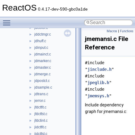
jdarith.c
►
ReactOS
jdatadst.c
►
0.4.17-dev-590-gbc0a1de
jdatasrc.c
►
Toggle main menu visibility
jdcoefct.c
►
jdcolor.c
►
Macros
|
Functions
jddctmgr.c
►
jmemansi.c File
jdhuff.c
►
Reference
jdinput.c
►
jdmainct.c
►
jdmarker.c
►
#include
jdmaster.c
►
"
jinclude.h
"
jdmerge.c
►
#include
jdpostct.c
►
"
jpeglib.h
"
jdsample.c
►
#include
jdtrans.c
►
"
jmemsys.h
"
jerror.c
►
Include dependency
jfdctflt.c
►
graph for jmemansi.c:
jfdctfst.c
►
jfdctint.c
►
jidctflt.c
►
jidctfst.c
►