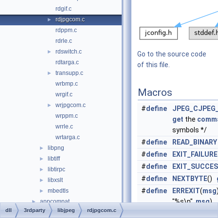
rdgif.c
rdjpgcom.c
►
rdppm.c
rdrle.c
rdswitch.c
►
Go to the source code
rdtarga.c
of this file.
transupp.c
►
wrbmp.c
Macros
wrgif.c
wrjpgcom.c
►
#
define
JPEG_CJPEG
wrppm.c
get
the
comm
wrrle.c
symbols */
wrtarga.c
#
define
READ_BINARY
libpng
►
#
define
EXIT_FAILURE
libtiff
►
#
define
EXIT_SUCCE
libtirpc
►
#
define
NEXTBYTE
()
libxslt
►
#
define
ERREXIT
(
msg
mbedtls
►
"%s\n",
msg
),
appcompat
►
dll
3rdparty
libjpeg
rdjpgcom.c
exit
(
EXIT_FAI
cpl
►