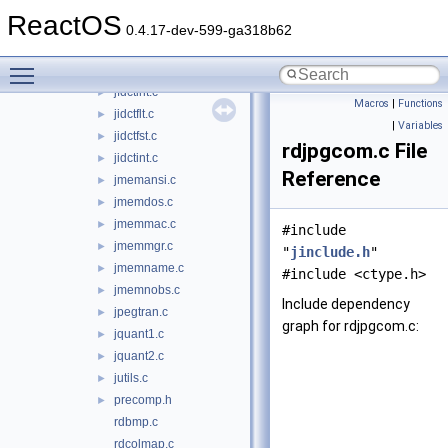
jdtrans.c
►
ReactOS
jerror.c
►
0.4.17-dev-599-ga318b62
jfdctflt.c
►
Toggle main menu visibility
jfdctfst.c
►
jfdctint.c
►
Macros
|
Functions
jidctflt.c
►
|
Variables
jidctfst.c
►
rdjpgcom.c File
jidctint.c
►
Reference
jmemansi.c
►
jmemdos.c
►
jmemmac.c
►
#include
jmemmgr.c
►
"
jinclude.h
"
jmemname.c
►
#include <ctype.h>
jmemnobs.c
►
Include dependency
jpegtran.c
►
graph for rdjpgcom.c:
jquant1.c
►
jquant2.c
►
jutils.c
►
precomp.h
►
rdbmp.c
rdcolmap.c