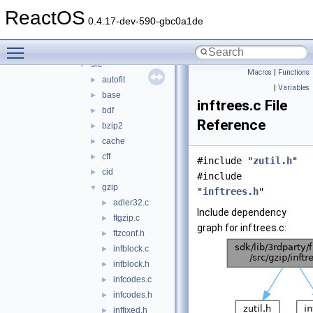
cardlib
►
ReactOS
freetype
▼
0.4.17-dev-590-gbc0a1de
builds
►
Toggle main menu visibility
include
►
src
▼
Macros
|
Functions
autofit
►
|
Variables
base
►
inftrees.c File
bdf
►
Reference
bzip2
►
cache
►
cff
►
#include "
zutil.h
"
cid
►
#include
gzip
▼
"
inftrees.h
"
adler32.c
►
Include dependency
ftgzip.c
►
graph for inftrees.c:
ftzconf.h
►
infblock.c
►
infblock.h
►
infcodes.c
►
infcodes.h
►
inffixed.h
►