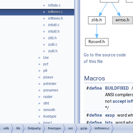
inflate.c
►
inftrees.c
►
inftrees.h
►
infutil.c
►
infutil.h
►
zlib.h
►
zutil.c
►
zutil.h
►
Go to the source code
lzw
►
of this file.
pcf
►
pfr
►
Macros
psaux
►
pshinter
►
#
define
BUILDFIXED
/
psnames
►
ANSI compiler
raster
►
not
accept
inf
sfnt
►
*/
smooth
►
#
define
exop
word.wh
truetype
►
#
define
bits
word.wha
type1
►
sdk
lib
3rdparty
freetype
src
gzip
inftrees.c
type42
►
#
define
BMAX
15 /*