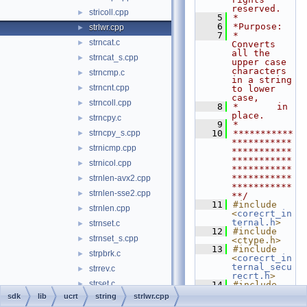
reserved.
stricoll.cpp
►
    5
*
    6
*Purpose:
strlwr.cpp
►
    7
*       
strncat.c
►
Converts 
all the 
strncat_s.cpp
►
upper case 
characters 
strncmp.c
►
in a string 
strncnt.cpp
►
to lower 
case,
strncoll.cpp
►
    8
*       in 
place.
strncpy.c
►
    9
*
strncpy_s.cpp
   10
***********
►
***********
strnicmp.cpp
►
***********
***********
strnicol.cpp
►
***********
***********
strnlen-avx2.cpp
►
***********
strnlen-sse2.cpp
►
**/
   11
#include 
strnlen.cpp
►
<
corecrt_in
ternal.h
>
strnset.c
►
   12
#include 
strnset_s.cpp
►
<ctype.h>
   13
#include 
strpbrk.c
►
<
corecrt_in
ternal_secu
strrev.c
►
recrt.h
>
strset.c
►
   14
#include 
<limits.h>
sdk
lib
ucrt
string
strlwr.cpp
strset_s.cpp
►
   15
#include 