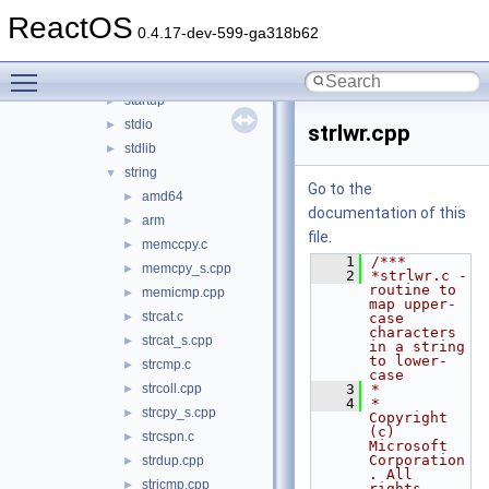
lowio
►
ReactOS
math
►
0.4.17-dev-599-ga318b62
mbstring
►
Toggle main menu visibility
misc
►
startup
►
stdio
►
strlwr.cpp
stdlib
►
string
▼
Go to the
amd64
►
documentation of this
arm
►
file.
memccpy.c
►
    1
/***
memcpy_s.cpp
►
    2
*strlwr.c - 
routine to 
memicmp.cpp
►
map upper-
strcat.c
►
case 
characters 
strcat_s.cpp
►
in a string 
to lower-
strcmp.c
►
case
strcoll.cpp
    3
*
►
    4
*       
strcpy_s.cpp
►
Copyright 
(c) 
strcspn.c
►
Microsoft 
Corporation
strdup.cpp
►
. All 
stricmp.cpp
►
rights 