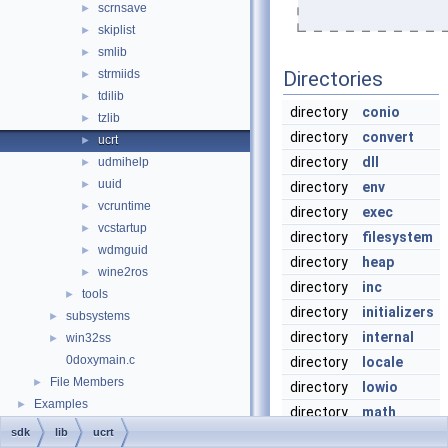
scrnsave
►
skiplist
►
smlib
►
strmiids
Directories
►
tdilib
►
directory
conio
tzlib
►
directory
convert
ucrt
►
directory
dll
udmihelp
►
uuid
►
directory
env
vcruntime
►
directory
exec
vcstartup
►
directory
filesystem
wdmguid
►
directory
heap
wine2ros
►
directory
inc
tools
►
directory
initializers
subsystems
►
directory
internal
win32ss
►
0doxymain.c
directory
locale
File Members
►
directory
lowio
Examples
►
directory
math
sdk
lib
ucrt
directory
mbstring