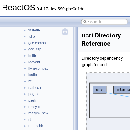
drivers
ReactOS
►
0.4.17-dev-590-gbc0a1de
dxguid
►
epsapi
►
Toggle main menu visibility
evtlib
►
fast486
►
ucrt Directory
fslib
►
Reference
gcc-compat
►
gcc_ssp
►
inflib
►
Directory dependency
ioevent
►
graph for ucrt:
llvm-compat
►
lsalib
►
nt
►
pathcch
►
poguid
►
pseh
►
rossym
►
rossym_new
►
rtl
►
runtmchk
►