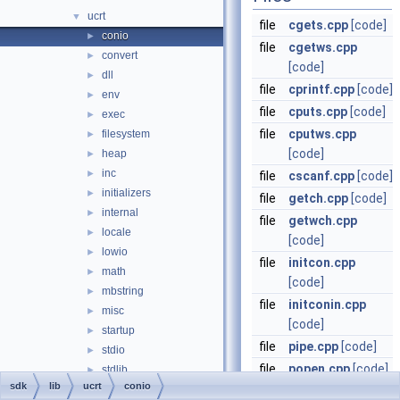
ucrt
▼
file
cgets.cpp
[code]
conio
►
file
cgetws.cpp
convert
►
[code]
dll
►
file
cprintf.cpp
[code]
env
►
file
cputs.cpp
[code]
exec
►
file
cputws.cpp
filesystem
►
[code]
heap
►
inc
►
file
cscanf.cpp
[code]
initializers
►
file
getch.cpp
[code]
internal
►
file
getwch.cpp
locale
►
[code]
lowio
►
file
initcon.cpp
math
►
[code]
mbstring
►
file
initconin.cpp
misc
►
[code]
startup
►
file
pipe.cpp
[code]
stdio
►
file
popen.cpp
[code]
stdlib
►
sdk
lib
ucrt
conio
string
►
file
putch.cpp
[code]