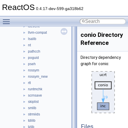
fslib
►
ReactOS
gcc-compat
►
0.4.17-dev-599-ga318b62
gcc_ssp
►
Toggle main menu visibility
inflib
►
ioevent
►
llvm-compat
►
conio Directory
lsalib
►
Reference
nt
►
pathcch
►
Directory dependency
poguid
►
graph for conio:
pseh
►
rossym
►
rossym_new
►
rtl
►
runtmchk
►
scrnsave
►
skiplist
►
smlib
►
strmiids
►
tdilib
►
Files
tzlib
►