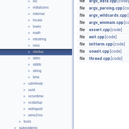
file
argv_data.cpp
[code]
inc
►
initializers
►
file
argv_parsing.cpp
[co
internal
►
file
argv_wildcards.cpp
locale
►
file
argv_winmain.cpp
[c
lowio
►
file
assert.cpp
[code]
math
►
file
exit.cpp
[code]
mbstring
►
file
initterm.cpp
[code]
misc
►
file
onexit.cpp
[code]
startup
►
stdio
file
thread.cpp
[code]
►
stdlib
►
string
►
time
►
udmihelp
►
uuid
►
vcruntime
►
vcstartup
►
wdmguid
►
wine2ros
►
tools
►
subsystems
►