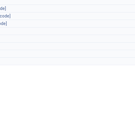
de]
[code]
ode]