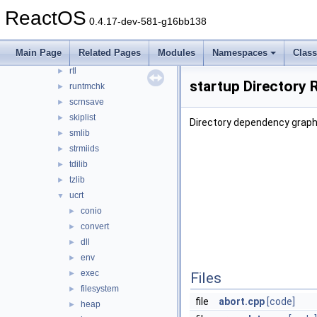
poguid
►
ReactOS
0.4.17-dev-581-g16bb138
pseh
►
rossym
►
Main Page
Related Pages
Modules
Namespaces
Clas
rossym_new
►
rtl
►
startup Directory 
runtmchk
►
scrnsave
►
skiplist
►
Directory dependency graph 
smlib
►
strmiids
►
tdilib
►
tzlib
►
ucrt
▼
conio
►
convert
►
dll
►
env
►
exec
►
Files
filesystem
►
file
abort.cpp
[code]
heap
►