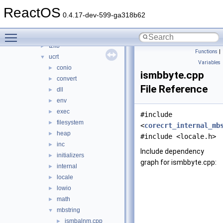
skiplist
►
ReactOS
smlib
►
0.4.17-dev-599-ga318b62
strmiids
►
Toggle main menu visibility
tdilib
►
tzlib
►
Functions
|
ucrt
▼
Variables
conio
►
ismbbyte.cpp
convert
►
File Reference
dll
►
env
►
exec
►
#include
filesystem
►
<
corecrt_internal_mb
heap
►
#include <locale.h>
inc
►
Include dependency
initializers
►
graph for ismbbyte.cpp:
internal
►
locale
►
lowio
►
math
►
mbstring
▼
ismbalnm.cpp
►