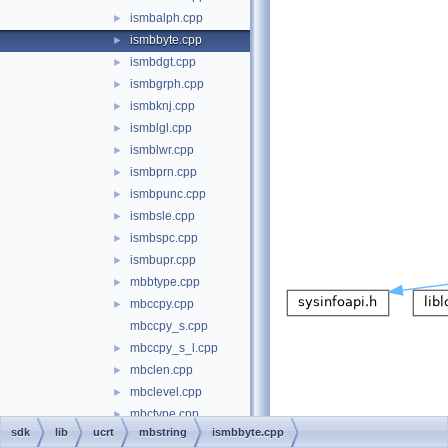
ismbalph.cpp
►
ismbbyte.cpp
►
ismbdgt.cpp
►
ismbgrph.cpp
►
ismbknj.cpp
►
ismblgl.cpp
►
ismblwr.cpp
►
ismbprn.cpp
►
ismbpunc.cpp
►
ismbsle.cpp
►
ismbspc.cpp
►
ismbupr.cpp
►
mbbtype.cpp
►
mbccpy.cpp
►
mbccpy_s.cpp
mbccpy_s_l.cpp
►
mbclen.cpp
►
mbclevel.cpp
►
mbctype.cpp
►
sdk
lib
ucrt
mbstring
ismbbyte.cpp
mbsbtype.cpp
►