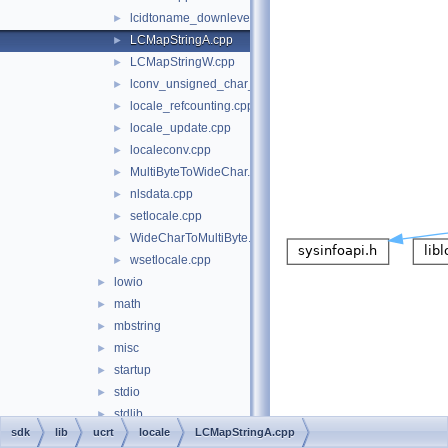
lcidtoname_downlevel.cpp
►
LCMapStringA.cpp
►
LCMapStringW.cpp
►
lconv_unsigned_char_initialization.cpp
►
locale_refcounting.cpp
►
locale_update.cpp
►
localeconv.cpp
►
MultiByteToWideChar.c
►
nlsdata.cpp
►
setlocale.cpp
►
WideCharToMultiByte.c
►
wsetlocale.cpp
►
lowio
►
math
►
mbstring
►
misc
►
startup
►
stdio
►
stdlib
►
sdk
lib
ucrt
locale
LCMapStringA.cpp
string
►