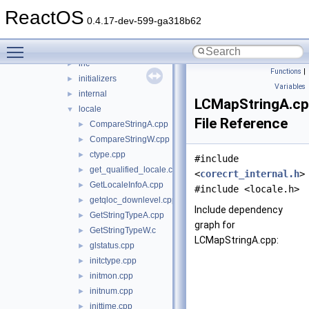
env
►
ReactOS
exec
►
0.4.17-dev-599-ga318b62
filesystem
►
Toggle main menu visibility
heap
►
inc
►
Functions
|
initializers
►
Variables
internal
►
LCMapStringA.c
locale
▼
File Reference
CompareStringA.cpp
►
CompareStringW.cpp
►
ctype.cpp
►
#include
get_qualified_locale.cpp
►
<
corecrt_internal.h
>
GetLocaleInfoA.cpp
►
#include <locale.h>
getqloc_downlevel.cpp
►
Include dependency
GetStringTypeA.cpp
►
graph for
GetStringTypeW.c
►
LCMapStringA.cpp:
glstatus.cpp
►
initctype.cpp
►
initmon.cpp
►
initnum.cpp
►
inittime.cpp
►