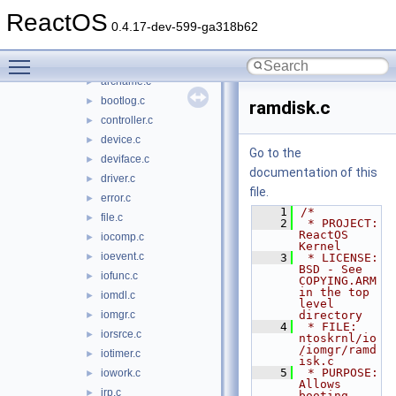
include
►
ReactOS
io
▼
0.4.17-dev-599-ga318b62
iomgr
▼
Toggle main menu visibility
adapter.c
►
arcname.c
►
bootlog.c
►
ramdisk.c
controller.c
►
device.c
►
Go to the
deviface.c
►
documentation of this
driver.c
►
file.
error.c
►
    1
/*
file.c
►
    2
 * PROJECT:         
ReactOS 
iocomp.c
►
Kernel
ioevent.c
►
    3
 * LICENSE:         
BSD - See 
iofunc.c
►
COPYING.ARM 
in the top 
iomdl.c
►
level 
iomgr.c
directory
►
    4
 * FILE:            
iorsrce.c
►
ntoskrnl/io
/iomgr/ramd
iotimer.c
►
isk.c
    5
 * PURPOSE:         
iowork.c
►
Allows 
irp.c
►
booting 