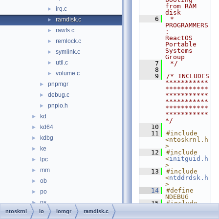
from RAM 
irq.c
►
disk
    6
 * 
ramdisk.c
►
PROGRAMMERS
rawfs.c
►
:     
ReactOS 
remlock.c
►
Portable 
Systems 
symlink.c
►
Group
util.c
►
    7
 */
    8
volume.c
►
    9
/* INCLUDES 
***********
pnpmgr
►
***********
debug.c
***********
►
***********
pnpio.h
►
***********
***********
kd
►
*/
   10
kd64
►
   11
#include 
kdbg
►
<ntoskrnl.h
>
ke
►
   12
#include 
<
initguid.h
lpc
►
>
mm
►
   13
#include 
<
ntddrdsk.h
ob
►
>
   14
#define 
po
►
NDEBUG
ps
►
   15
#include 
<debug.h>
ntoskrnl
io
iomgr
ramdisk.c
rtl
►
   16