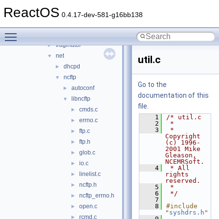
rosapps
▼
ReactOS
applications
▼
0.4.17-dev-581-g16bb138
cmdutils
►
Toggle main menu visibility
devutils
►
fraginator
►
net
▼
util.c
dhcpd
►
ncftp
▼
Go to the
autoconf
►
documentation of this
libncftp
▼
file.
cmds.c
►
    1
/* util.c
errno.c
►
    2
 *
    3
 * 
ftp.c
►
Copyright 
ftp.h
►
(c) 1996-
2001 Mike 
glob.c
►
Gleason, 
NCEMRSoft.
io.c
►
    4
 * All 
linelist.c
rights 
►
reserved.
ncftp.h
►
    5
 *
    6
 */
ncftp_errno.h
►
    7
    8
#include 
open.c
►
"
syshdrs.h
"
rcmd.c
►
    9