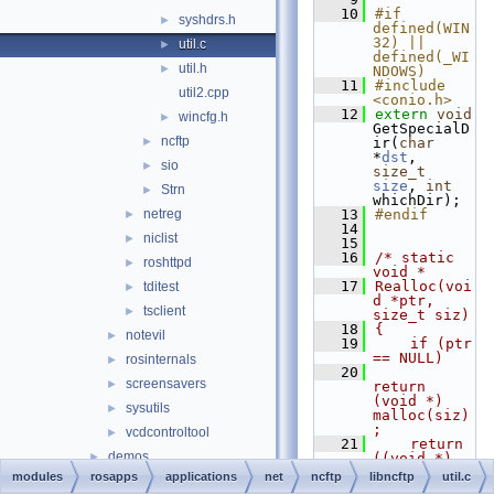
   10
#if 
syshdrs.h
►
defined(WIN
32) || 
util.c
►
defined(_WI
util.h
►
NDOWS)
   11
#include 
util2.cpp
<conio.h>
   12
extern
void
wincfg.h
►
GetSpecialD
ncftp
►
ir(
char
*
dst
, 
sio
►
size_t
size
, 
int
Strn
►
whichDir);
netreg
   13
#endif
►
   14
niclist
►
   15
   16
/* static 
roshttpd
►
void *
   17
Realloc(voi
tditest
►
d *ptr, 
tsclient
►
size_t siz)
   18
{
notevil
►
   19
    if (ptr 
== NULL)
rosinternals
►
   20
screensavers
►
return 
(void *) 
sysutils
►
malloc(siz)
;
vcdcontroltool
►
   21
    return 
demos
►
((void *) 
realloc(ptr
modules
rosapps
applications
net
ncftp
libncftp
util.c
drivers
►
, siz));