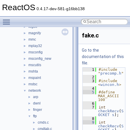
games
►
ReactOS
hh
►
0.4.17-dev-581-g16bb138
iexplore
►
Toggle main menu visibility
kbswitch
►
logoff
►
magnify
►
fake.c
mmc
►
mplay32
►
Go to the
msconfig
►
documentation of this
msconfig_new
►
file.
mscutils
►
    1
#include 
mshta
►
"
precomp.h
"
    2
mspaint
►
    3
#include 
mstsc
►
<
wincon.h
>
    4
network
▼
    5
#define 
MAX_ASCII 
arp
►
100
dwnl
    6
►
    7
int
finger
►
checkRecv
(
S
OCKET
s
);
ftp
▼
    8
    9
int
cmds.c
►
checkRecv
(
S
cmdtab.c
►
OCKET
s
)