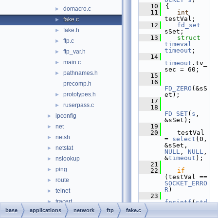
   10
{
domacro.c
►
   11
int
testVal;
fake.c
►
   12
fd_set
fake.h
►
sSet;
   13
struct 
ftp.c
►
timeval
timeout
;
ftp_var.h
►
   14
main.c
►
timeout
.tv_
sec = 60;
pathnames.h
►
   15
   16
precomp.h
FD_ZERO
(&sS
prototypes.h
et);
►
   17
ruserpass.c
►
   18
FD_SET
(
s
, 
ipconfig
►
&sSet);
   19
net
►
   20
   testVal 
netsh
►
= 
select
(0, 
&sSet, 
netstat
►
NULL
, 
NULL
, 
&
timeout
);
nslookup
►
   21
ping
►
   22
if
(testVal == 
route
►
SOCKET_ERRO
R
)
telnet
►
   23
tracert
►
fprintf
(
std
err
, 
base
applications
network
ftp
fake.c
whois
►
"Socket 