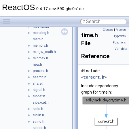
libgen.h
►
ReactOS
locale.h
►
0.4.17-dev-590-gbc0a1de
malloc.h
►
Toggle main menu visibility
math.h
►
mbctype.h
►
Classes
|
Macros
|
mbstring.h
►
time.h
Typedefs
|
mem.h
File
Functions
|
memory.h
►
Variables
mingw_math.h
►
Reference
minmax.h
►
new.h
#include
process.h
►
<
corecrt.h
>
search.h
►
share.h
►
Include dependency
signal.h
►
graph for time.h:
stddef.h
►
stdexcpt.h
stdio.h
►
stdlib.h
►
string.h
►
strings.h