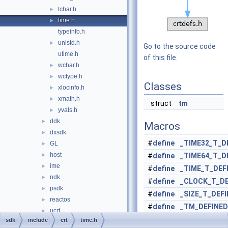
tchar.h
►
time.h
►
typeinfo.h
unistd.h
►
Go to the source code
utime.h
of this file.
wchar.h
►
wctype.h
►
Classes
xlocinfo.h
►
xmath.h
►
struct
tm
yvals.h
►
ddk
►
Macros
dxsdk
►
#
define
_TIME32_T_D
GL
►
host
►
#
define
_TIME64_T_D
ime
►
#
define
_TIME_T_DEF
ndk
►
#
define
_CLOCK_T_DE
psdk
►
#
define
_SIZE_T_DEF
reactos
►
#
define
_TM_DEFINED
ucrt
►
#
define
CLOCKS_PER
sdk
include
crt
time.h
vcruntime
►