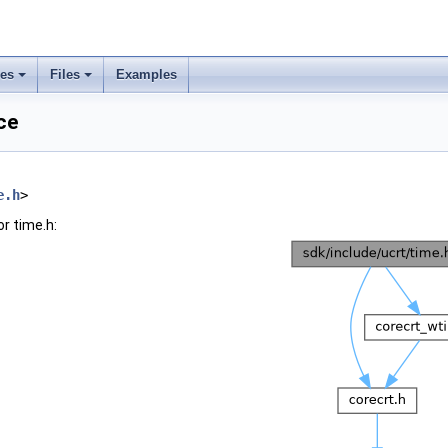
ses
Files
Examples
ce
e.h
>
r time.h: