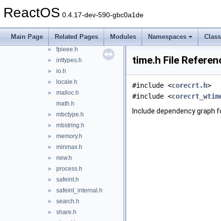
errno.h
►
ReactOS
0.4.17-dev-590-gbc0a1de
fcntl.h
►
fenv.h
►
Main Page
Related Pages
Modules
Namespaces
Clas
float.h
►
fpieee.h
►
time.h File Referen
inttypes.h
►
io.h
►
locale.h
►
#include <
corecrt.h
>
malloc.h
►
#include <
corecrt_wtim
math.h
Include dependency graph fo
mbctype.h
►
mbstring.h
►
memory.h
►
minmax.h
►
new.h
►
process.h
►
safeint.h
►
safeint_internal.h
►
search.h
►
share.h
►