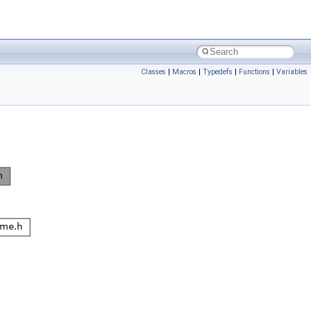
Classes
|
Macros
|
Typedefs
|
Functions
|
Variables