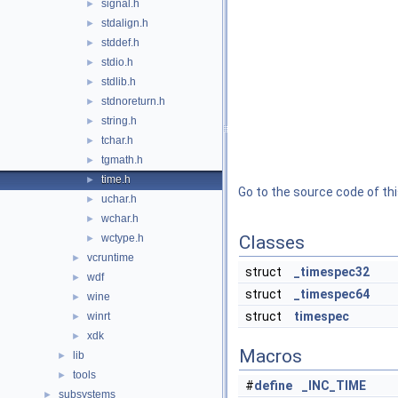
signal.h
►
stdalign.h
►
stddef.h
►
stdio.h
►
stdlib.h
►
stdnoreturn.h
►
string.h
►
tchar.h
►
tgmath.h
►
time.h
►
Go to the source code of this
uchar.h
►
wchar.h
►
wctype.h
Classes
►
vcruntime
►
struct
_timespec32
wdf
►
struct
_timespec64
wine
►
struct
timespec
winrt
►
xdk
►
Macros
lib
►
tools
►
#
define
_INC_TIME
subsystems
►