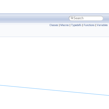
Classes
|
Macros
|
Typedefs
|
Functions
|
Variables