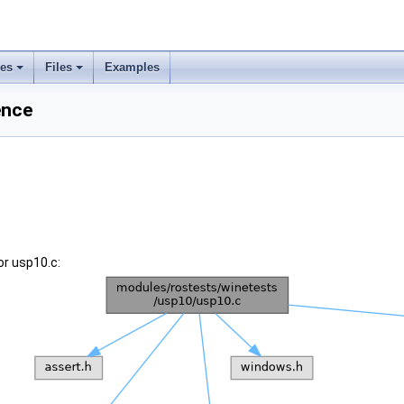
ses
Files
Examples
ence
or usp10.c: