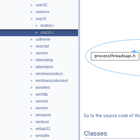
user32
►
userenv
►
usp10
▼
testlist.c
►
usp10.c
►
uxtheme
►
vbscript
►
version
►
wbemdisp
►
wbemprox
►
windowscodecs
►
windowscodecsext
►
winetest
►
winhttp
►
wininet
►
winmm
►
winspool
►
Go to the source code of this
wintrust
►
wldap32
►
Classes
wmiutils
►