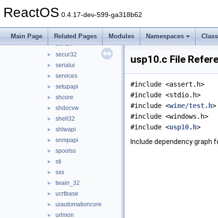
riched32
►
ReactOS
rpcrt4
►
0.4.17-dev-599-ga318b62
rsaenh
►
schannel
►
Main Page
Related Pages
Modules
Namespaces
Clas
scrrun
►
secur32
►
usp10.c File Refer
serialui
►
services
►
#include <assert.h>
setupapi
►
#include <stdio.h>
shcore
►
#include <
wine/test.h
>
shdocvw
►
#include <windows.h>
shell32
►
#include <
usp10.h
>
shlwapi
►
snmpapi
►
Include dependency graph f
spoolss
►
sti
►
sxs
►
twain_32
►
ucrtbase
►
uiautomationcore
►
urlmon
►