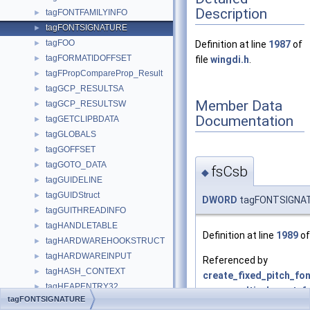
Description
tagFONTFAMILYINFO
►
tagFONTSIGNATURE
►
tagFOO
►
Definition at line
1987
of
tagFORMATIDOFFSET
►
file
wingdi.h
.
tagFPropCompareProp_Result
►
tagGCP_RESULTSA
►
Member Data
tagGCP_RESULTSW
►
Documentation
tagGETCLIPBDATA
►
tagGLOBALS
►
tagGOFFSET
►
tagGOTO_DATA
►
fsCsb
◆
tagGUIDELINE
►
tagGUIDStruct
►
DWORD
tagFONTSIGNAT
tagGUITHREADINFO
►
tagHANDLETABLE
►
Definition at line
1989
of
tagHARDWAREHOOKSTRUCT
►
tagHARDWAREINPUT
►
Referenced by
tagHASH_CONTEXT
►
create_fixed_pitch_fon
tagHEAPENTRY32
►
enum_multi_charset_fo
tagFONTSIGNATURE
tagHEAPLIST32
►
fnIMLangFontLink2_G