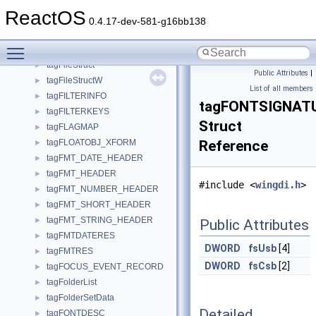
tagFactoryTemplate
►
ReactOS
tagFD31_DATA
►
0.4.17-dev-581-g16bb138
tagFeatureList
►
Toggle main menu visibility
tagFILEDATA
►
tagFileStruct
►
Public Attributes
|
tagFileStructW
►
List of all members
tagFILTERINFO
►
tagFONTSIGNAT
tagFILTERKEYS
►
Struct
tagFLAGMAP
►
tagFLOATOBJ_XFORM
Reference
►
tagFMT_DATE_HEADER
►
tagFMT_HEADER
►
#include <
wingdi.h
>
tagFMT_NUMBER_HEADER
►
tagFMT_SHORT_HEADER
►
tagFMT_STRING_HEADER
►
Public Attributes
tagFMTDATERES
►
DWORD
fsUsb
[4]
tagFMTRES
►
DWORD
fsCsb
[2]
tagFOCUS_EVENT_RECORD
►
tagFolderList
►
tagFolderSetData
►
Detailed
tagFONTDESC
►