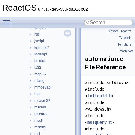
imagehlp
►
ReactOS
imm32
►
0.4.17-dev-599-ga318b62
inetcomm
►
Toggle main menu visibility
inetmib1
►
iphlpapi
►
Classes
|
Macros
|
itss
►
Typedefs
|
jscript
►
Functions
|
kernel32
►
Variables
localspl
►
automation.c
localui
►
File Reference
lz32
►
mapi32
►
mlang
►
#include <stdio.h>
mmdevapi
►
#include
mpr
►
<
initguid.h
>
msacm32
►
#include
mscms
►
<windows.h>
mscoree
►
#include
msctf
►
<
msiquery.h
>
mshtml
►
#include
msi
▼