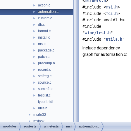
<
msidefs.h
>
action.c
►
#include <
msi.h
>
automation.c
►
#include <
fci.h
>
custom.c
►
#include <oaidl.h>
db.c
►
#include
format.c
►
"
wine/test.h
"
install.c
►
#include "
utils.h
"
msi.c
►
Include dependency
package.c
►
graph for automation.c:
patch.c
►
precomp.h
►
record.c
►
selfreg.c
►
source.c
►
suminfo.c
►
testlist.c
►
typelib.idl
utils.h
►
msrle32
►
mstask
►
modules
rostests
winetests
msi
automation.c
msvcrt
►