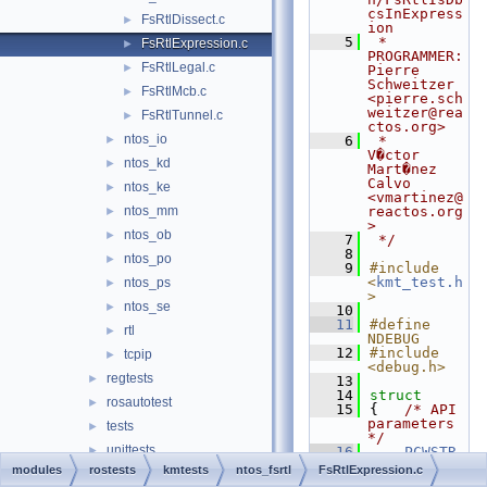
csInExpress
FsRtlDissect.c
►
ion
    5
 * 
FsRtlExpression.c
►
PROGRAMMER:      
FsRtlLegal.c
►
Pierre 
Schweitzer 
FsRtlMcb.c
►
<pierre.sch
weitzer@rea
FsRtlTunnel.c
►
ctos.org>
ntos_io
►
    6
 *                  
V�ctor 
ntos_kd
►
Mart�nez 
Calvo 
ntos_ke
►
<vmartinez@
ntos_mm
reactos.org
►
>
ntos_ob
►
    7
 */
    8
ntos_po
►
    9
#include 
<
kmt_test.h
ntos_ps
►
>
ntos_se
►
   10
   11
#define 
rtl
►
NDEBUG
   12
#include 
tcpip
►
<debug.h>
regtests
►
   13
   14
struct
rosautotest
►
   15
{   
/* API 
parameters 
tests
►
*/
unittests
►
   16
PCWSTR
Expression
;
modules
rostests
kmtests
ntos_fsrtl
FsRtlExpression.c
win32
►
   17
PCWSTR