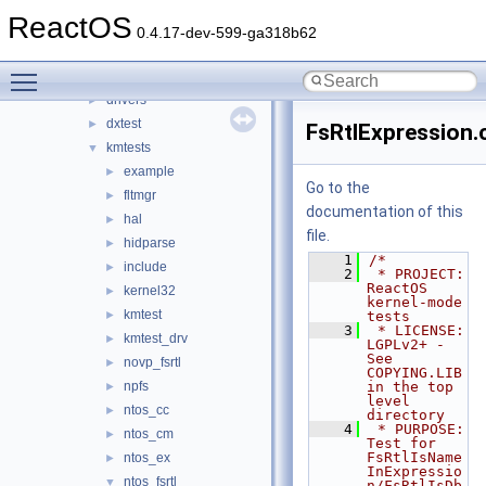
rosapps
►
ReactOS
rostests
▼
0.4.17-dev-599-ga318b62
apitests
►
Toggle main menu visibility
dibtests
►
drivers
►
dxtest
►
FsRtlExpression.
kmtests
▼
example
►
Go to the
fltmgr
►
documentation of this
hal
►
file.
hidparse
►
    1
/*
include
►
    2
 * PROJECT:         
ReactOS 
kernel32
►
kernel-mode 
kmtest
►
tests
    3
 * LICENSE:         
kmtest_drv
►
LGPLv2+ - 
See 
novp_fsrtl
►
COPYING.LIB 
npfs
in the top 
►
level 
ntos_cc
►
directory
    4
 * PURPOSE:         
ntos_cm
►
Test for 
FsRtlIsName
ntos_ex
►
InExpressio
ntos_fsrtl
▼
n/FsRtlIsDb