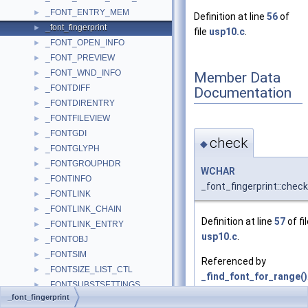
_FONT_ENTRY_MEM
►
Definition at line
56
of
_font_fingerprint
►
file
usp10.c
.
_FONT_OPEN_INFO
►
_FONT_PREVIEW
►
_FONT_WND_INFO
►
Member Data
_FONTDIFF
►
Documentation
_FONTDIRENTRY
►
_FONTFILEVIEW
►
_FONTGDI
►
check
◆
_FONTGLYPH
►
_FONTGROUPHDR
►
WCHAR
_FONTINFO
►
_font_fingerprint::check
_FONTLINK
►
_FONTLINK_CHAIN
►
Definition at line
57
of fi
_FONTLINK_ENTRY
►
usp10.c
.
_FONTOBJ
►
_FONTSIM
►
Referenced by
_FONTSIZE_LIST_CTL
►
_find_font_for_range()
_FONTSUBSTSETTINGS
►
_font_fingerprint
_FOR_CONTEXT
►