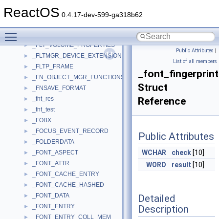
_FLT_SERVER_PORT_OBJECT
►
ReactOS
_FLT_TAG_DATA_BUFFER
►
0.4.17-dev-599-ga318b62
_FLT_TYPE
►
Toggle main menu visibility
_FLT_VOLUME
►
_FLT_VOLUME_PROPERTIES
►
Public Attributes
|
_FLTMGR_DEVICE_EXTENSION
►
List of all members
_FLTP_FRAME
►
_font_fingerprint
_FN_OBJECT_MGR_FUNCTIONS
►
Struct
_FNSAVE_FORMAT
►
_fnt_res
Reference
►
_fnt_test
►
_FOBX
►
_FOCUS_EVENT_RECORD
►
Public Attributes
_FOLDERDATA
►
WCHAR
check
[10]
_FONT_ASPECT
►
_FONT_ATTR
►
WORD
result
[10]
_FONT_CACHE_ENTRY
►
_FONT_CACHE_HASHED
►
_FONT_DATA
Detailed
►
_FONT_ENTRY
Description
►
_FONT_ENTRY_COLL_MEM
►