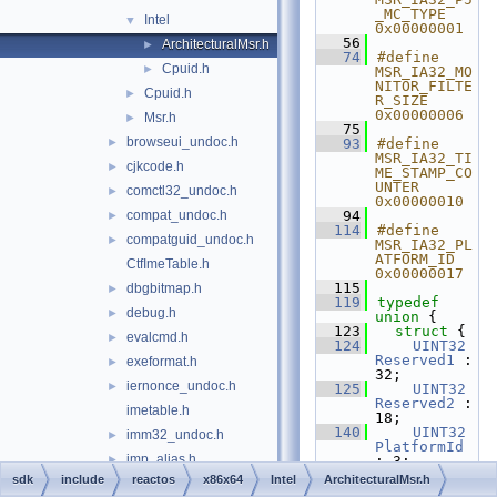
_MC_TYPE  
Intel
▼
0x00000001
   56
ArchitecturalMsr.h
►
   74
#define 
Cpuid.h
►
MSR_IA32_MO
NITOR_FILTE
Cpuid.h
►
R_SIZE  
0x00000006
Msr.h
►
   75
browseui_undoc.h
►
   93
#define 
MSR_IA32_TI
cjkcode.h
►
ME_STAMP_CO
UNTER  
comctl32_undoc.h
►
0x00000010
compat_undoc.h
   94
►
  114
#define 
compatguid_undoc.h
►
MSR_IA32_PL
ATFORM_ID  
CtfImeTable.h
0x00000017
  115
dbgbitmap.h
►
  119
typedef
debug.h
►
union 
{
  123
struct 
{
evalcmd.h
►
  124
UINT32
Reserved1
 : 
exeformat.h
►
32;
iernonce_undoc.h
►
  125
UINT32
Reserved2
 : 
imetable.h
18;
  140
UINT32
imm32_undoc.h
►
PlatformId
imp_alias.h
►
: 3;
  141
UINT32
sdk
include
reactos
x86x64
Intel
ArchitecturalMsr.h
iphlpapi_undoc.h
►
Reserved3