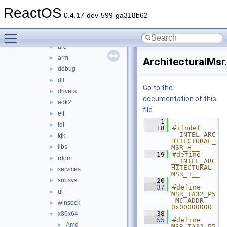
ndk
►
ReactOS
psdk
►
0.4.17-dev-599-ga318b62
reactos
▼
Toggle main menu visibility
appcompat
►
arc
►
arm
►
ArchitecturalMsr
debug
►
dll
►
Go to the
drivers
►
documentation of this
edk2
►
file.
elf
►
    1
idl
►
   18
#ifndef 
__INTEL_ARC
kjk
►
HITECTURAL_
libs
►
MSR_H__
   19
#define 
rddm
►
__INTEL_ARC
HITECTURAL_
services
►
MSR_H__
subsys
   20
►
   37
#define 
ui
►
MSR_IA32_P5
_MC_ADDR  
winsock
►
0x00000000
   38
x86x64
▼
   55
#define 
Amd
►
MSR_IA32_P5