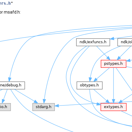
ers.h
"
or msafd.h: