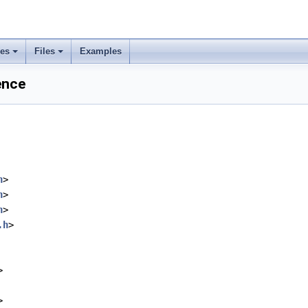
ses
Files
Examples
ence
h
>
h
>
h
>
.h
>
>
>