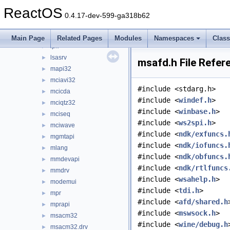
jsproxy
►
ReactOS
kernel32
►
0.4.17-dev-599-ga318b62
kernelbase
►
loadperf
►
Main Page
Related Pages
Modules
Namespaces
Clas
lpk
►
lsasrv
►
msafd.h File Refer
mapi32
►
mciavi32
►
#include <stdarg.h>
mcicda
►
#include <
windef.h
>
mciqtz32
►
#include <
winbase.h
>
mciseq
►
#include <
ws2spi.h
>
mciwave
►
#include <
ndk/exfuncs.
mgmtapi
►
#include <
ndk/iofuncs.
mlang
►
#include <
ndk/obfuncs.
mmdevapi
►
#include <
ndk/rtlfuncs
mmdrv
►
#include <
wsahelp.h
>
modemui
►
#include <
tdi.h
>
mpr
►
#include <
afd/shared.h
mprapi
►
#include <
mswsock.h
>
msacm32
►
#include <
wine/debug.h
msacm32.drv
►