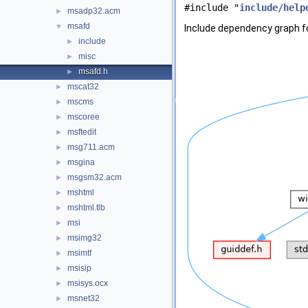
#include "
include/help
msadp32.acm
►
msafd
▼
Include dependency graph f
include
►
misc
►
msafd.h
►
mscat32
►
mscms
►
mscoree
►
msftedit
►
msg711.acm
►
msgina
►
msgsm32.acm
►
mshtml
►
mshtml.tlb
►
msi
►
msimg32
►
msimtf
►
msisip
►
msisys.ocx
►
msnet32
►