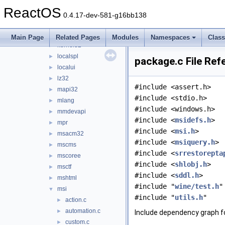
inetmib1
►
ReactOS
iphlpapi
►
0.4.17-dev-581-g16bb138
itss
►
jscript
►
Main Page
Related Pages
Modules
Namespaces
Clas
kernel32
►
localspl
►
package.c File Ref
localui
►
lz32
►
#include <assert.h>
mapi32
►
#include <stdio.h>
mlang
►
#include <windows.h>
mmdevapi
►
#include <
msidefs.h
>
mpr
►
#include <
msi.h
>
msacm32
►
#include <
msiquery.h
>
mscms
►
#include <
srrestorepta
mscoree
►
#include <
shlobj.h
>
msctf
►
#include <
sddl.h
>
mshtml
►
#include "
wine/test.h
"
msi
▼
#include "
utils.h
"
action.c
►
automation.c
►
Include dependency graph f
custom.c
►