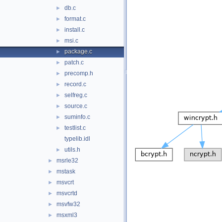
db.c
►
format.c
►
install.c
►
msi.c
►
package.c
►
patch.c
►
precomp.h
►
record.c
►
selfreg.c
►
source.c
►
suminfo.c
►
testlist.c
►
typelib.idl
utils.h
►
msrle32
►
mstask
►
msvcrt
►
msvcrtd
►
msvfw32
►
msxml3
►