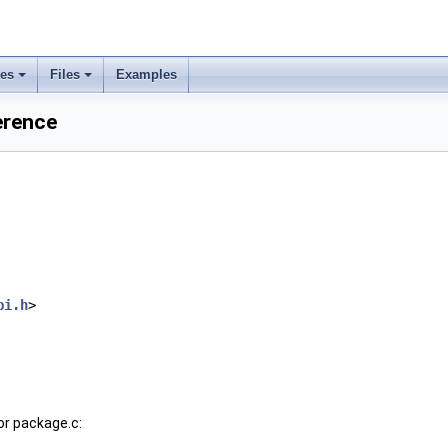
ses
Files
Examples
erence
pi.h
>
or package.c: