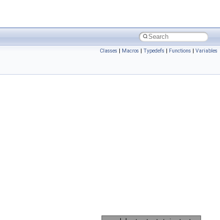
Classes
|
Macros
|
Typedefs
|
Functions
|
Variables