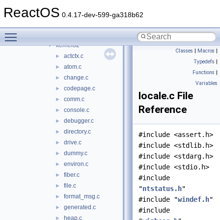
inetmib1
►
ReactOS
iphlpapi
►
0.4.17-dev-599-ga318b62
itss
►
Toggle main menu visibility
jscript
►
kernel32
▼
Classes
|
Macros
|
actctx.c
►
Typedefs
|
atom.c
►
Functions
|
change.c
►
Variables
codepage.c
►
locale.c File
comm.c
►
Reference
console.c
►
debugger.c
►
directory.c
►
#include <assert.h>
drive.c
►
#include <stdlib.h>
dummy.c
►
#include <stdarg.h>
environ.c
►
#include <stdio.h>
fiber.c
►
#include
file.c
►
"
ntstatus.h
"
format_msg.c
►
#include "
windef.h
"
generated.c
►
#include
heap.c
►