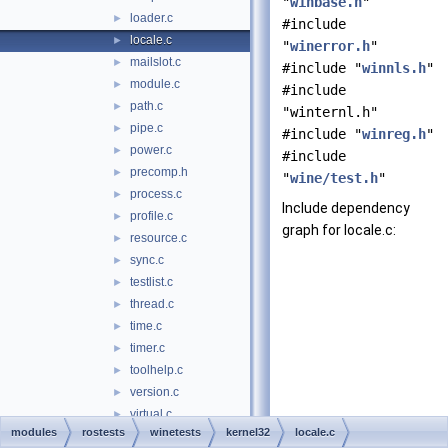
"
winbase.h
"
loader.c
►
#include
locale.c
►
"
winerror.h
"
mailslot.c
►
#include "
winnls.h
"
module.c
►
#include
path.c
►
"winternl.h"
pipe.c
►
#include "
winreg.h
"
power.c
►
#include
precomp.h
►
"
wine/test.h
"
process.c
►
Include dependency
profile.c
►
graph for locale.c:
resource.c
►
sync.c
►
testlist.c
►
thread.c
►
time.c
►
timer.c
►
toolhelp.c
►
version.c
►
virtual.c
►
modules
rostests
winetests
kernel32
locale.c
volume.c
►