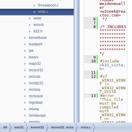
Weidenmuell
threadpool.c
►
er 
<w3seek@rea
vista.c
►
ctos.com>
wine
►
    6
 */
    7
winnls
►
    8
/* INCLUDES 
***********
k32.h
►
***********
kernelbase
►
***********
***********
loadperf
►
***********
***********
lpk
►
*/
lsasrv
    9
►
   10
#include 
mapi32
►
<
k32_vista.
h
>
mciavi32
►
   11
   12
#if 
mcicda
►
_WIN32_WINN
mciqtz32
►
T != 
_WIN32_WINN
mciseq
►
T_VISTA
   13
#error 
mciwave
►
"This file 
mgmtapi
►
must be 
compiled 
mlang
►
with 
_WIN32_WINN
mmdevapi
►
T == 
mmdrv
►
_WIN32_WINN
T_VISTA"
dll
win32
kernel32
kernel32_vista
vista.c
modemui
►
   14
#endif