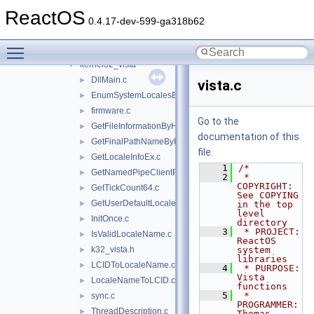
jsproxy
►
ReactOS
kernel32
▼
0.4.17-dev-599-ga318b62
client
►
Toggle main menu visibility
include
►
kernel32_vista
▼
DllMain.c
►
vista.c
EnumSystemLocalesEx.c
►
firmware.c
►
Go to the
GetFileInformationByHandleEx.c
►
documentation of this
GetFinalPathNameByHandle.c
►
file.
GetLocaleInfoEx.c
►
    1
/*
GetNamedPipeClientProcessId.c
►
    2
 * 
COPYRIGHT:       
GetTickCount64.c
►
See COPYING 
GetUserDefaultLocaleName.c
►
in the top 
level 
InitOnce.c
►
directory
    3
 * PROJECT:         
IsValidLocaleName.c
►
ReactOS 
k32_vista.h
system 
►
libraries
LCIDToLocaleName.c
►
    4
 * PURPOSE:         
Vista 
LocaleNameToLCID.c
►
functions
    5
 * 
sync.c
►
PROGRAMMER:      
ThreadDescription.c
►
Thomas 