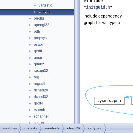
#include
vartest.c
►
"
initguid.h
"
vartype.c
►
Include dependency
oledlg
►
graph for vartype.c:
opengl32
►
pdh
►
propsys
►
psapi
►
qedit
►
qmgr
►
quartz
►
rasapi32
►
reg
►
regedit
►
riched20
►
riched32
►
rpcrt4
►
rsaenh
►
schannel
►
scrrun
►
modules
rostests
winetests
oleaut32
vartype.c
secur32
►