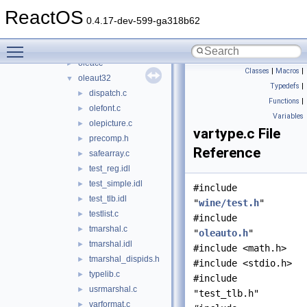
ntdll
►
ReactOS
ntdsapi
►
0.4.17-dev-599-ga318b62
odbccp32
►
Toggle main menu visibility
ole32
►
oleacc
►
Classes
|
Macros
|
oleaut32
▼
Typedefs
|
dispatch.c
►
Functions
|
olefont.c
►
Variables
olepicture.c
►
vartype.c File
precomp.h
►
Reference
safearray.c
►
test_reg.idl
►
test_simple.idl
►
#include
test_tlb.idl
►
"
wine/test.h
"
testlist.c
►
#include
tmarshal.c
►
"
oleauto.h
"
tmarshal.idl
►
#include <math.h>
tmarshal_dispids.h
►
#include <stdio.h>
typelib.c
►
#include
usrmarshal.c
►
"test_tlb.h"
varformat.c
►