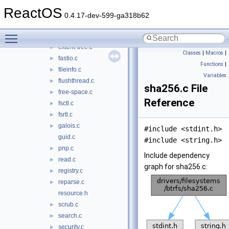
crc32c.h
►
ReactOS
create.c
►
0.4.17-dev-599-ga318b62
devctrl.c
►
Toggle main menu visibility
dirctrl.c
►
extent-tree.c
►
Classes
|
Macros
|
fastio.c
►
Functions
|
fileinfo.c
►
Variables
flushthread.c
►
sha256.c File
free-space.c
►
Reference
fsctl.c
►
fsrtl.c
►
galois.c
►
#include <stdint.h>
guid.c
#include <string.h>
pnp.c
►
Include dependency
read.c
►
graph for sha256.c:
registry.c
►
reparse.c
►
resource.h
scrub.c
►
search.c
►
security.c
►