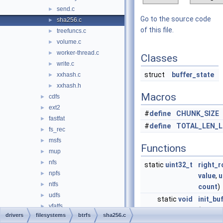
send.c
►
Go to the source code
sha256.c
►
of this file.
treefuncs.c
►
volume.c
►
worker-thread.c
►
Classes
write.c
►
struct
buffer_state
xxhash.c
►
xxhash.h
►
Macros
cdfs
►
ext2
►
#
define
CHUNK_SIZE
fastfat
►
#
define
TOTAL_LEN_L
fs_rec
►
msfs
►
Functions
mup
►
nfs
►
static
uint32_t
right_r
npfs
►
value
,
u
ntfs
►
count
)
udfs
►
static
void
init_bu
vfatfs
►
(
struct
drivers
filesystems
btrfs
sha256.c
filters
►
*
state
,