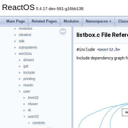
dll
►
ReactOS
0.4.17-dev-581-g16bb138
drivers
►
hal
►
Main Page
Related Pages
Modules
Namespaces
Clas
media
►
modules
►
listbox.c File Refe
ntoskrnl
►
sdk
►
subsystems
►
#include <
user32.h
>
win32ss
▼
Include dependency graph for
drivers
►
gdi
►
include
►
printing
►
reactx
►
user
▼
imm32
►
ntuser
►
rtl
►
user32
▼
controls
▼