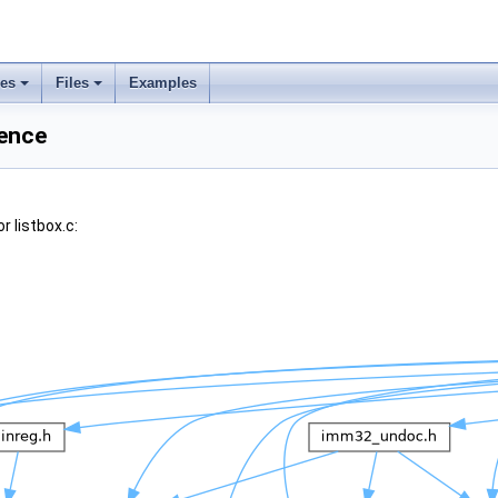
ses
Files
Examples
rence
 listbox.c: