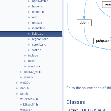
appswitch.c
►
button.c
►
combo.c
►
edit.c
►
ghost.c
►
icontitle.c
►
listbox.c
►
regcontrol.c
►
scrollbar.c
►
static.c
►
include
►
misc
►
windows
►
user32_vista
►
winsrv
►
win32u
►
Go to the source code of this
napi.h
►
pch.h
►
w32ksvc32.h
Classes
w32ksvc64.h
win32k.h
struct
LB_ITEMDATA