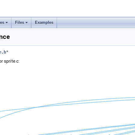
ses
Files
Examples
ence
e.h
"
r sprite.c: