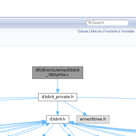
Classes
|
Macros
|
Functions
|
Variables