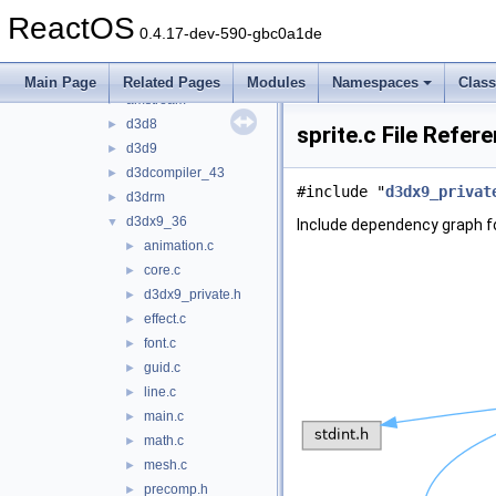
ksuser
►
ReactOS
msdvbnp
►
0.4.17-dev-590-gbc0a1de
msvidctl
►
wine
▼
Main Page
Related Pages
Modules
Namespaces
Clas
amstream
►
d3d8
►
sprite.c File Refer
d3d9
►
d3dcompiler_43
►
#include "
d3dx9_privat
d3drm
►
d3dx9_36
▼
Include dependency graph fo
animation.c
►
core.c
►
d3dx9_private.h
►
effect.c
►
font.c
►
guid.c
►
line.c
►
main.c
►
math.c
►
mesh.c
►
precomp.h
►