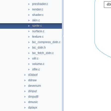
preshader.c
►
render.c
►
shader.c
►
skin.c
►
sprite.c
►
surface.c
►
texture.c
►
txc_compress_dxtn.c
►
txc_dxtn.h
►
txc_fetch_dxtn.c
►
util.c
►
volume.c
►
xfile.c
►
d3dxof
►
ddraw
►
devenum
►
dinput
►
dinput8
►
dmusic
►
dplayx
►