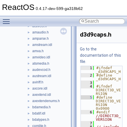
c++
►
ReactOS
crt
►
0.4.17-dev-599-ga318b62
ddk
►
Toggle main menu visibility
dxsdk
▼
activecf.h
►
amaudio.h
►
d3d9caps.h
amparse.h
►
amstream.idl
►
Go to the
amva.h
►
documentation of this
amvideo.idl
►
file.
atsmedia.h
►
    1
#ifndef 
audevcod.h
►
_d3d9CAPS_H
    2
#define 
austream.idl
►
_d3d9CAPS_H
aviriff.h
►
    3
    4
#ifndef 
axcore.idl
►
DIRECT3D_VE
RSION
axextend.idl
►
    5
#define 
axextendenums.h
DIRECT3D_VE
►
RSION         
bdamedia.h
►
0x0900
    6
#endif  
bdatif.idl
►
//DIRECT3D_
VERSION
bdatypes.h
►
    7
comlite.h
►
    8
// include 