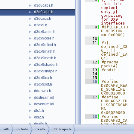
this file 
d3d8caps.h
►
content 
only if 
d3d9caps.h
►
compiling 
d3dcaps.h
►
for DX9 
interfaces
d3dx9.h
►
    9
#if(DIRECT3
D_VERSION 
d3dx9anim.h
►
>= 0x0900)
d3dx9core.h
►
   10
   11
#if 
d3dx9effect.h
►
defined(_X8
6_) || 
d3dx9math.h
►
defined(_IA
d3dx9mesh.h
64)
►
   12
#pragma 
d3dx9shader.h
►
pack(4)
   13
#endif
d3dx9shape.h
►
   14
   15
d3dx9tex.h
►
   16
#define 
d3dx9xof.h
►
D3DCAPS_REA
D_SCANLINE                           
ddrawex.h
►
0x00020000
   17
#define 
ddstream.idl
►
D3DCAPS2_FU
devenum.idl
►
LLSCREENGAM
MA                        
dls1.h
►
0x00020000
   18
#define 
dls2.h
►
D3DCAPS2_CA
dmdls.h
►
NCALIBRATEG
AMMA                      
sdk
include
dxsdk
d3d9caps.h
dmerror.h
►
0x00100000