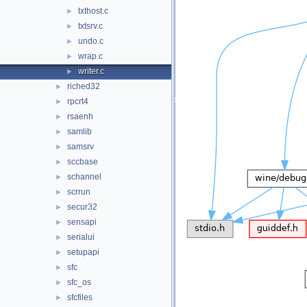
txthost.c
►
txtsrv.c
►
undo.c
►
wrap.c
►
writer.c
►
riched32
►
rpcrt4
►
rsaenh
►
samlib
►
samsrv
►
sccbase
►
schannel
►
scrrun
►
secur32
►
sensapi
►
serialui
►
setupapi
►
sfc
►
sfc_os
►
sfcfiles
►