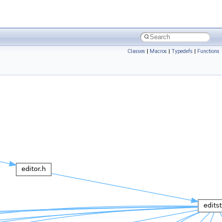
Classes
|
Macros
|
Typedefs
|
Functions