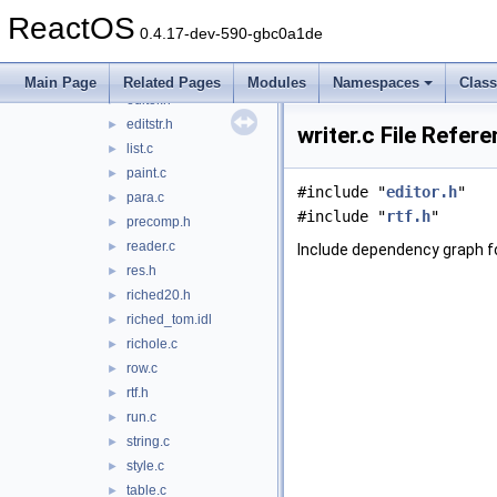
caret.c
►
ReactOS
clipboard.c
►
0.4.17-dev-590-gbc0a1de
context.c
►
editor.c
►
Main Page
Related Pages
Modules
Namespaces
Clas
editor.h
►
editstr.h
►
writer.c File Refer
list.c
►
paint.c
►
#include "
editor.h
"
para.c
►
#include "
rtf.h
"
precomp.h
►
reader.c
►
Include dependency graph for
res.h
►
riched20.h
►
riched_tom.idl
►
richole.c
►
row.c
►
rtf.h
►
run.c
►
string.c
►
style.c
►
table.c
►