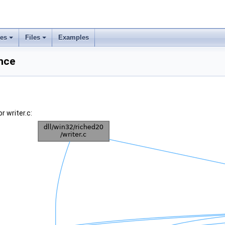
ses
Files
Examples
ence
 writer.c: