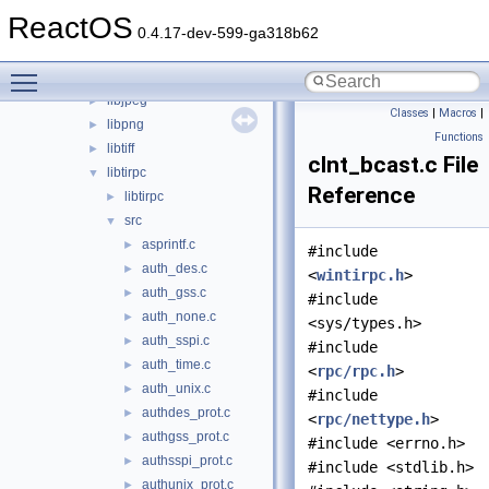
boot
►
ReactOS
dll
▼
0.4.17-dev-599-ga318b62
3rdparty
▼
Toggle main menu visibility
dxtn
►
libjpeg
►
Classes
|
Macros
|
libpng
►
Functions
libtiff
►
clnt_bcast.c File
libtirpc
▼
Reference
libtirpc
►
src
▼
asprintf.c
►
#include
auth_des.c
►
<
wintirpc.h
>
auth_gss.c
►
#include
auth_none.c
►
<sys/types.h>
auth_sspi.c
►
#include
auth_time.c
►
<
rpc/rpc.h
>
auth_unix.c
►
#include
authdes_prot.c
►
<
rpc/nettype.h
>
authgss_prot.c
►
#include <errno.h>
authsspi_prot.c
►
#include <stdlib.h>
authunix_prot.c
►