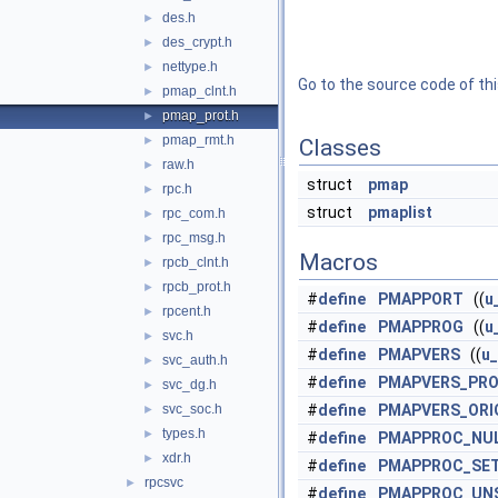
des.h
►
des_crypt.h
►
nettype.h
►
Go to the source code of this
pmap_clnt.h
►
pmap_prot.h
►
pmap_rmt.h
►
Classes
raw.h
►
struct
pmap
rpc.h
►
struct
pmaplist
rpc_com.h
►
rpc_msg.h
►
Macros
rpcb_clnt.h
►
rpcb_prot.h
►
#
define
PMAPPORT
((
u
rpcent.h
►
#
define
PMAPPROG
((
u
svc.h
►
#
define
PMAPVERS
((
u_
svc_auth.h
►
#
define
PMAPVERS_PR
svc_dg.h
►
svc_soc.h
#
define
PMAPVERS_ORI
►
types.h
►
#
define
PMAPPROC_NU
xdr.h
►
#
define
PMAPPROC_SE
rpcsvc
►
#
define
PMAPPROC_UN