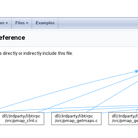
ses
Files
Examples
Reference
irectly or indirectly include this file: