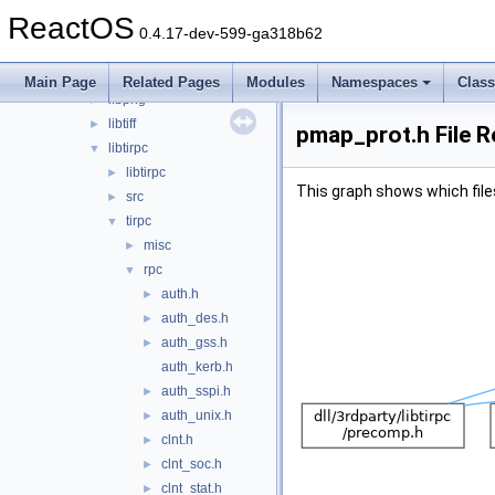
dll
▼
ReactOS
3rdparty
▼
0.4.17-dev-599-ga318b62
dxtn
►
libjpeg
►
Main Page
Related Pages
Modules
Namespaces
Clas
libpng
►
libtiff
►
pmap_prot.h File 
libtirpc
▼
libtirpc
►
This graph shows which files d
src
►
tirpc
▼
misc
►
rpc
▼
auth.h
►
auth_des.h
►
auth_gss.h
►
auth_kerb.h
auth_sspi.h
►
auth_unix.h
►
clnt.h
►
clnt_soc.h
►
clnt_stat.h
►