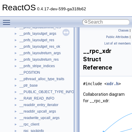
__pnfs_io_unit
►
ReactOS
__pnfs_layout
►
0.4.17-dev-599-ga318b62
__pnfs_layout_state
►
Toggle main menu visibility
__pnfs_layoutcommit_args
►
__pnfs_layoutcommit_res
►
Classes
|
__pnfs_layoutget_args
►
Public Attributes
|
__pnfs_layoutget_res
►
List of all members
__pnfs_layoutget_res_ok
►
__rpc_xdr
__pnfs_layoutreturn_args
►
Struct
__pnfs_layoutreturn_res
►
__pnfs_stripe_indices
Reference
►
__POSITION
__pthread_alloc_type_traits
►
#include <
xdr.h
>
__ptr_base
►
__PUBLIC_OBJECT_TYPE_INFORMATION
►
Collaboration diagram
__RAW_READ_INFO
►
for __rpc_xdr:
__readdir_entry_iterator
►
__readdir_upcall_args
►
__readwrite_upcall_args
►
__rpc_client
►
__rpc_sockinfo
►