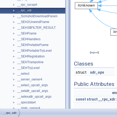
__rpc_svcxprt
►
__rpc_xdr
►
__ScrnshotDownloadParam
►
__SEH2UnwindFrame
►
__SEH3$FILTER_RESULT
►
__SEHFrame
►
__SEHHandlers
►
__SEHPortableFrame
►
__SEHPortableTryLevel
►
[
legend
]
__SEHRegistration
►
__SEHTrampoline
►
Classes
__SEHTryLevel
►
struct
xdr_ops
__select
►
__server_owner4
►
Public Attributes
__setacl_upcall_args
►
__setattr_upcall_args
►
en
__setexattr_upcall_args
►
const
struct
__rpc_xdr:
__specdata4
►
__state_owner4
►
__rpc_xdr
__state_protect4_a
►