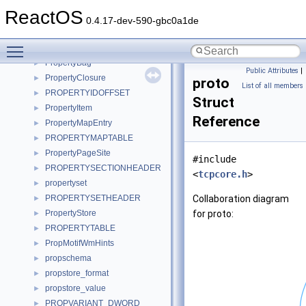
property_t
►
ReactOS
property_test
►
0.4.17-dev-590-gbc0a1de
property_test_data
►
Toggle main menu visibility
property_value_expression_t
►
PropertyBag
►
Public Attributes
|
PropertyClosure
►
proto
List of all members
PROPERTYIDOFFSET
►
Struct
PropertyItem
►
Reference
PropertyMapEntry
►
PROPERTYMAPTABLE
►
PropertyPageSite
►
#include
PROPERTYSECTIONHEADER
►
<
tcpcore.h
>
propertyset
►
PROPERTYSETHEADER
Collaboration diagram
►
PropertyStore
for proto:
►
PROPERTYTABLE
►
PropMotifWmHints
►
propschema
►
propstore_format
►
propstore_value
►
PROPVARIANT_DWORD
►