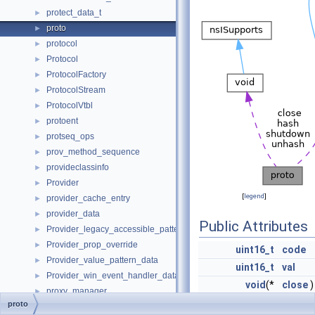
protect_data_t
►
proto
►
protocol
►
Protocol
►
ProtocolFactory
►
ProtocolStream
►
ProtocolVtbl
►
protoent
►
protseq_ops
►
prov_method_sequence
►
provideclassinfo
►
Provider
►
[
legend
]
provider_cache_entry
►
provider_data
►
Public Attributes
Provider_legacy_accessible_pattern_data
►
Provider_prop_override
►
uint16_t
code
Provider_value_pattern_data
►
uint16_t
val
Provider_win_event_handler_data
►
void
(*
close
)
proxy_manager
►
(
struct
proto
ProxyBindStatusCallback
►