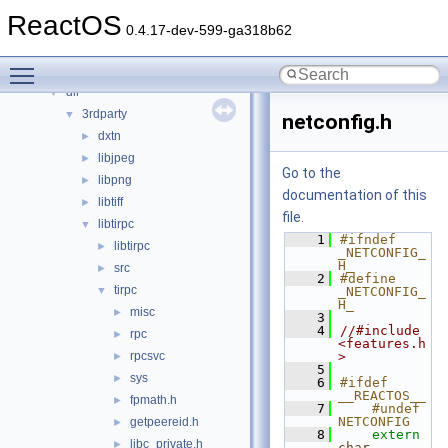
Files
▼
ReactOS
File List
▼
0.4.17-dev-599-ga318b62
base
►
Toggle main menu visibility
boot
►
dll
▼
3rdparty
▼
netconfig.h
dxtn
►
libjpeg
►
Go to the
libpng
►
documentation of this
libtiff
►
file.
libtirpc
▼
    1
#ifndef 
libtirpc
►
_NETCONFIG_
H_
src
►
    2
#define 
tirpc
▼
_NETCONFIG_
H_
misc
►
    3
    4
//#include 
rpc
►
<features.h
rpcsvc
>
►
    5
sys
►
    6
#ifdef 
__REACTOS__
fpmath.h
►
    7
    #undef 
NETCONFIG
getpeereid.h
►
    8
extern
libc_private.h
►
char