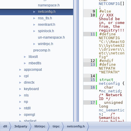
NETCONFIG
[]
namespace.h
;
    9
#else
netconfig.h
►
   10
// XXX 
nss_tls.h
►
Should be 
in, or come 
reentrant.h
►
from, the 
registry!!!
spinlock.h
►
   11
#define 
un-namespace.h
NETCONFIG 
"C:\\ReactO
wintirpc.h
►
S\\System32
\\drivers\\
precomp.h
etc\\netcon
libxslt
fig"
►
   12
#endif
mbedtls
►
   13
#define 
NETPATH   
appcompat
►
"NETPATH"
   14
cpl
►
   15
struct 
directx
►
netconfig
 {
   16
char
keyboard
►
*
nc_netid
;   
/* Network 
nls
►
ID */
np
►
   17
unsigned
long
ntdll
►
nc_semantic
s
;   
/* 
opengl
►
Semantics 
shellext
►
(see below) 
*/
dll
3rdparty
libtirpc
tirpc
netconfig.h
win32
►
   18
unsigned