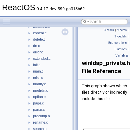
wldap32
▼
ReactOS
add.c
►
0.4.17-dev-599-ga318b62
ber.c
►
Toggle main menu visibility
bind.c
►
compare.c
►
Classes
|
Macros
|
control.c
►
Typedefs
|
delete.c
►
Enumerations
|
dn.c
►
Functions
|
error.c
►
Variables
extended.c
►
winldap_private.h
init.c
►
File Reference
main.c
►
misc.c
►
modify.c
►
This graph shows which
modrdn.c
►
files directly or indirectly
option.c
►
include this file:
page.c
►
parse.c
►
precomp.h
►
rename.c
►
search.c
►