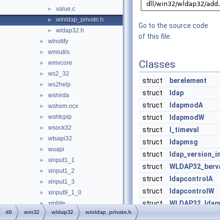
value.c
►
winldap_private.h
►
Go to the source code
wldap32.h
►
of this file.
wlnotify
►
wmiutils
►
Classes
wmvcore
►
ws2_32
►
struct
berelement
ws2help
►
struct
ldap
wshirda
►
struct
ldapmodA
wshom.ocx
►
wshtcpip
struct
ldapmodW
►
wsock32
►
struct
l_timeval
wtsapi32
►
struct
ldapmsg
wuapi
►
struct
ldap_version_i
xinput1_1
►
struct
WLDAP32_berv
xinput1_2
►
struct
ldapcontrolA
xinput1_3
►
struct
ldapcontrolW
xinput9_1_0
►
struct
WLDAP32_ldapv
xmllite
►
dll
win32
wldap32
winldap_private.h
xolehlp
►
struct
ldapsortkeyA