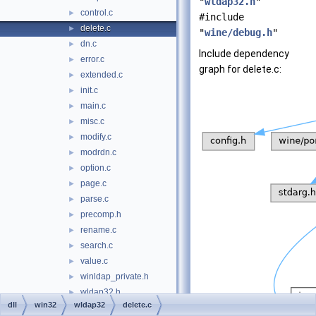
"
wldap32.h
"
control.c
►
#include
delete.c
►
"
wine/debug.h
"
dn.c
►
Include dependency
error.c
►
graph for delete.c:
extended.c
►
init.c
►
main.c
►
misc.c
►
modify.c
►
modrdn.c
►
option.c
►
page.c
►
parse.c
►
precomp.h
►
rename.c
►
search.c
►
value.c
►
winldap_private.h
►
wldap32.h
►
dll
win32
wldap32
delete.c
wlnotify
►