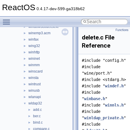
wbemdisp
►
ReactOS
wbemprox
►
0.4.17-dev-599-ga318b62
wdmaud.drv
►
Toggle main menu visibility
windowscodecs
►
windowscodecsext
►
Functions
winemp3.acm
►
delete.c File
winfax
►
Reference
wing32
►
winhttp
►
wininet
►
#include "config.h"
winmm
►
#include
winscard
►
"wine/port.h"
winsta
►
#include <stdarg.h>
wintrust
►
#include "
windef.h
"
winusb
►
#include
wlanapi
►
"
winbase.h
"
wldap32
▼
#include "
winnls.h
"
add.c
►
#include
ber.c
►
"
winldap_private.h
"
bind.c
►
#include
compare.c
►