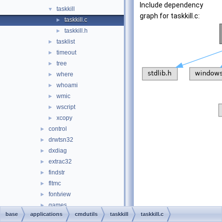
Include dependency
taskkill
▼
graph for taskkill.c:
taskkill.c
►
taskkill.h
►
tasklist
►
timeout
►
tree
►
where
►
whoami
►
wmic
►
wscript
►
xcopy
►
control
►
drwtsn32
►
dxdiag
►
extrac32
►
findstr
►
fltmc
►
fontview
►
games
►
base
applications
cmdutils
taskkill
taskkill.c
hh
►