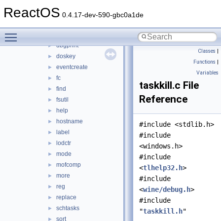
chcp
►
ReactOS
clip
►
0.4.17-dev-590-gbc0a1de
comp
►
Toggle main menu visibility
cscript
►
dbgprint
►
Classes
|
doskey
►
Functions
|
eventcreate
►
Variables
fc
►
taskkill.c File
find
►
Reference
fsutil
►
help
►
hostname
►
#include <stdlib.h>
label
►
#include
lodctr
►
<windows.h>
mode
►
#include
mofcomp
►
<
tlhelp32.h
>
more
►
#include
reg
►
<
wine/debug.h
>
replace
►
#include
schtasks
►
"
taskkill.h
"
sort
►