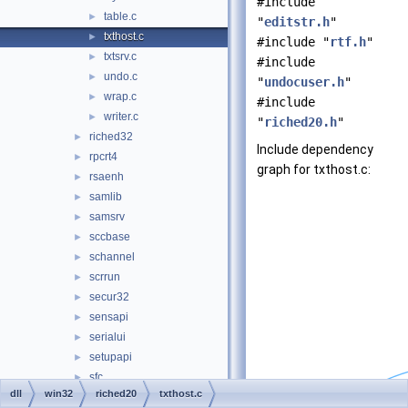
#include
table.c
►
"
editstr.h
"
txthost.c
►
#include "
rtf.h
"
txtsrv.c
►
#include
undo.c
►
"
undocuser.h
"
wrap.c
►
#include
writer.c
►
"
riched20.h
"
riched32
►
Include dependency
rpcrt4
►
graph for txthost.c:
rsaenh
►
samlib
►
samsrv
►
sccbase
►
schannel
►
scrrun
►
secur32
►
sensapi
►
serialui
►
setupapi
►
sfc
►
dll
win32
riched20
txthost.c
sfc_os
►