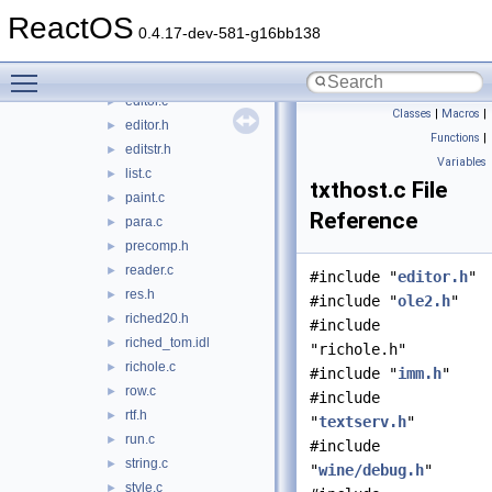
riched20
▼
ReactOS
caret.c
►
0.4.17-dev-581-g16bb138
clipboard.c
►
Toggle main menu visibility
context.c
►
editor.c
►
Classes
|
Macros
|
editor.h
►
Functions
|
editstr.h
►
Variables
list.c
►
txthost.c File
paint.c
►
Reference
para.c
►
precomp.h
►
reader.c
►
#include "
editor.h
"
res.h
►
#include "
ole2.h
"
riched20.h
►
#include
riched_tom.idl
►
"richole.h"
richole.c
►
#include "
imm.h
"
row.c
►
#include
rtf.h
►
"
textserv.h
"
run.c
►
#include
string.c
►
"
wine/debug.h
"
style.c
►