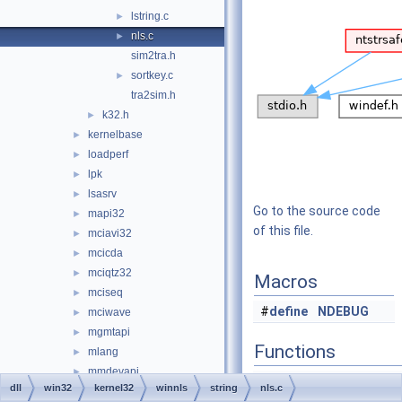
lstring.c
►
nls.c
►
sim2tra.h
sortkey.c
►
tra2sim.h
k32.h
►
kernelbase
►
loadperf
►
lpk
►
lsasrv
►
Go to the source code
mapi32
►
of this file.
mciavi32
►
mcicda
►
mciqtz32
►
Macros
mciseq
►
#
define
NDEBUG
mciwave
►
mgmtapi
►
Functions
mlang
►
mmdevapi
►
static
NT
dll
win32
kernel32
winnls
string
nls.c
mmdrv
►