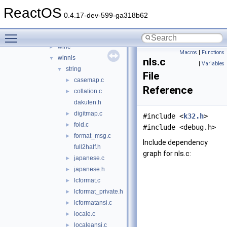
kernel32
▼
ReactOS
client
►
0.4.17-dev-599-ga318b62
include
►
Toggle main menu visibility
kernel32_vista
►
wine
►
Macros
|
Functions
winnls
▼
nls.c
|
Variables
string
▼
File
casemap.c
►
Reference
collation.c
►
dakuten.h
digitmap.c
►
#include <
k32.h
>
fold.c
►
#include <debug.h>
format_msg.c
►
Include dependency
full2half.h
graph for nls.c:
japanese.c
►
japanese.h
►
lcformat.c
►
lcformat_private.h
►
lcformatansi.c
►
locale.c
►
localeansi.c
►