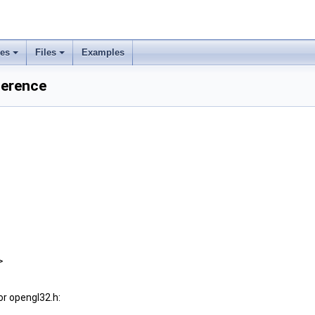
ses
Files
Examples
ference
>
r opengl32.h: