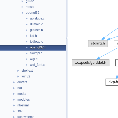
glu32
►
mesa
►
opengl32
▼
apistubs.c
►
dllmain.c
►
glfuncs.h
►
icd.h
►
icdload.c
►
opengl32.h
►
swimpl.c
►
wgl.c
►
wgl_font.c
►
shellext
►
win32
►
drivers
►
hal
►
media
►
modules
►
ntoskrnl
►
sdk
►
subsystems
►