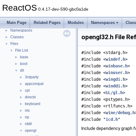
General Information
►
ReactOS
0.4.17-dev-590-gbc0a1de
Todo List
Deprecated List
Main Page
Related Pages
Modules
Namespaces
Clas
Modules
►
Namespaces
►
opengl32.h File Re
Classes
►
Files
▼
File List
▼
#include <stdarg.h>
base
►
#include <
windef.h
>
boot
►
#include <
winbase.h
>
dll
▼
#include <
winuser.h
>
3rdparty
►
#include <
wingdi.h
>
appcompat
►
#include <
winddi.h
>
cpl
►
#include <
GL/gl.h
>
directx
►
#include <pstypes.h>
keyboard
►
#include <rtlfuncs.h>
nls
►
#include <
wine/debug.h
np
►
#include "
icd.h
"
ntdll
►
Include dependency graph fo
opengl
▼