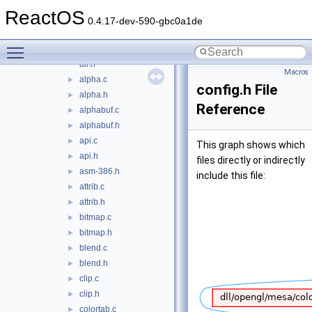
glu32
►
ReactOS
mesa
▼
0.4.17-dev-590-gbc0a1de
accum.c
►
Toggle main menu visibility
accum.h
►
all.h
Macros
alpha.c
►
config.h File
alpha.h
►
Reference
alphabuf.c
►
alphabuf.h
►
api.c
►
This graph shows which
api.h
►
files directly or indirectly
asm-386.h
►
include this file:
attrib.c
►
attrib.h
►
bitmap.c
►
bitmap.h
►
blend.c
►
blend.h
►
clip.c
►
clip.h
►
colortab.c
►