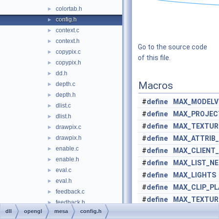
colortab.h
►
config.h
►
context.c
►
context.h
►
Go to the source code
copypix.c
►
of this file.
copypix.h
►
dd.h
►
Macros
depth.c
►
depth.h
►
#
define
MAX_MODELV
dlist.c
►
#
define
MAX_PROJEC
dlist.h
►
#
define
MAX_TEXTUR
drawpix.c
►
drawpix.h
#
define
MAX_ATTRIB
►
enable.c
►
#
define
MAX_CLIENT
enable.h
►
#
define
MAX_LIST_NE
eval.c
►
#
define
MAX_LIGHTS
eval.h
►
#
define
MAX_CLIP_PL
feedback.c
►
#
define
MAX_TEXTUR
feedback.h
►
#
define
MAX_TEXTUR
dll
opengl
mesa
config.h
fixed.h
►