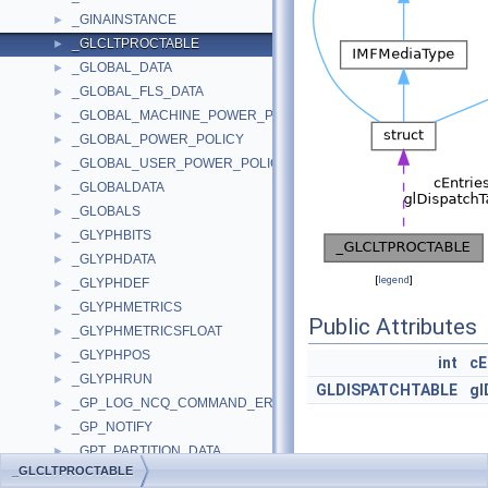
_GINAINSTANCE
►
_GLCLTPROCTABLE
►
_GLOBAL_DATA
►
_GLOBAL_FLS_DATA
►
_GLOBAL_MACHINE_POWER_POLICY
►
_GLOBAL_POWER_POLICY
►
_GLOBAL_USER_POWER_POLICY
►
_GLOBALDATA
►
_GLOBALS
►
_GLYPHBITS
►
_GLYPHDATA
►
[
legend
]
_GLYPHDEF
►
_GLYPHMETRICS
►
Public Attributes
_GLYPHMETRICSFLOAT
►
_GLYPHPOS
►
int
cE
_GLYPHRUN
►
GLDISPATCHTABLE
gl
_GP_LOG_NCQ_COMMAND_ERROR
►
_GP_NOTIFY
►
_GPT_PARTITION_DATA
►
Detailed
_GLCLTPROCTABLE
_GPT_PARTITION_ENTRY
►