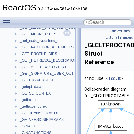
_GET_INPUT_INFO
►
ReactOS
_GET_LAST_ERROR_USER_OUT
►
0.4.17-dev-581-g16bb138
_GET_LENGTH_INFORMATION
►
Toggle main menu visibility
_GET_MEDIA_TYPE_EX_USER_OUT
►
_GET_MEDIA_TYPE_USER_OUT
►
Public Attributes
|
_GET_MEDIA_TYPES
►
List of all members
_get_node_typestring_t
►
_GLCLTPROCTAB
_GET_PARTITION_ATTRIBUTES
►
Struct
_GET_PROFILE_DIRS
►
_GET_RETRIEVAL_DESCRIPTOR
Reference
►
_GET_SET_CTX_CONTEXT
►
_GET_SIGNATURE_USER_OUT
►
#include <
icd.h
>
_GETDRVVERSION
►
_getopt_data
►
Collaboration diagram
_GETSETCONTEXT
►
for _GLCLTPROCTABLE:
_gettextex
►
_gettextlengthex
►
_GETTRANSFERMODE
►
_GETVERSIONINPARAMS
►
_GINA_UI
►
_GINAFUNCTIONS
►