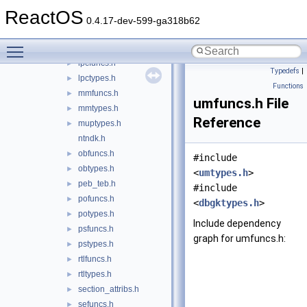
kefuncs.h
►
ReactOS
ketypes.h
►
0.4.17-dev-599-ga318b62
ldrfuncs.h
►
Toggle main menu visibility
ldrtypes.h
►
lpcfuncs.h
►
Typedefs
|
lpctypes.h
►
Functions
mmfuncs.h
►
umfuncs.h File
mmtypes.h
►
Reference
muptypes.h
►
ntndk.h
obfuncs.h
►
#include
obtypes.h
►
<
umtypes.h
>
peb_teb.h
►
#include
pofuncs.h
►
<
dbgktypes.h
>
potypes.h
►
Include dependency
psfuncs.h
►
graph for umfuncs.h:
pstypes.h
►
rtlfuncs.h
►
rtltypes.h
►
section_attribs.h
►
sefuncs.h
►