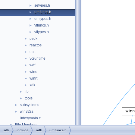
setypes.h
►
umfuncs.h
►
umtypes.h
►
vffuncs.h
►
vftypes.h
►
psdk
►
reactos
►
ucrt
►
vcruntime
►
wdf
►
wine
►
winrt
►
xdk
►
lib
►
tools
►
subsystems
►
win32ss
►
0doxymain.c
File Members
►
sdk
include
ndk
umfuncs.h
Examples
►